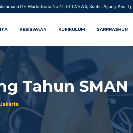
aksamana R.E. Martadinata No.41, RT.12/RW.3, Sunter Agung, Kec. Tj.
ITA
KESISWAAN
KURIKULUM
SARPRASHUM
ng Tahun SMAN 4
Jakarta