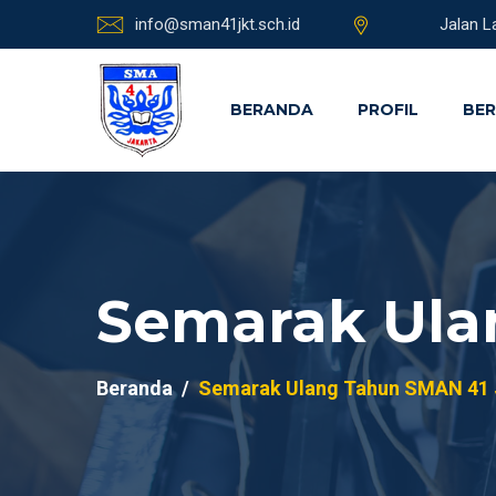
info@sman41jkt.sch.id
Jalan L
BERANDA
PROFIL
BER
Semarak Ula
Beranda
Semarak Ulang Tahun SMAN 41 